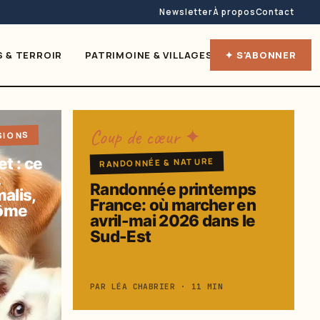
Newsletter
À propos
Contact
S & TERROIR
PATRIMOINE & VILLAGES
✦ S'ABONNER
CAMPING
T
Coup de cœur ✦
SIONS
t : ce
RANDONNÉE & NATURE
z
Randonnée printemps
alis,
France: où marcher en
rôme
avril-mai 2026 dans le
Sud-Est
PAR LÉA CHABRIER · 11 MIN