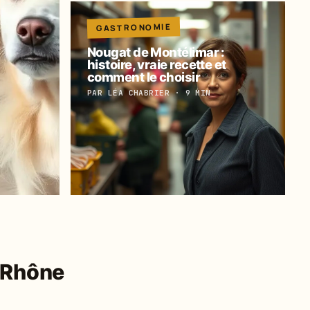
GASTRONOMIE
Nougat de Montélimar :
histoire, vraie recette et
comment le choisir
PAR LÉA CHABRIER · 9 MIN
u Rhône