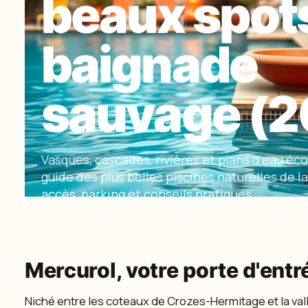
beaux spot
baignade
sauvage (2
Vasques, cascades, rivières et plans d'eau éco
guide des plus belles piscines naturelles de 
accès, parking et conseils pratiques.
Par
Léa Chabrier
· 13 mai · 10 min
Mercurol, votre porte d'entr
Niché entre les coteaux de Crozes-Hermitage et la va