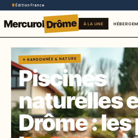
Édition France
Drôme
Mercurol
À LA UNE
HÉBERGE
✦ RANDONNÉE & NATURE
Piscines
naturelles 
Drôme : les