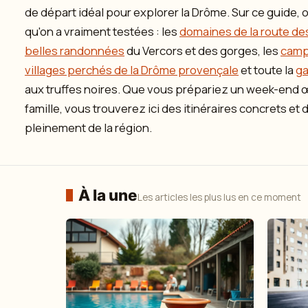
de départ idéal pour explorer la Drôme. Sur ce guide,
qu'on a vraiment testées : les
domaines de la route de
belles randonnées
du Vercors et des gorges, les
camp
villages perchés de la Drôme provençale
et toute la
ga
aux truffes noires. Que vous prépariez un week-end
famille, vous trouverez ici des itinéraires concrets et
pleinement de la région.
À la une
Les articles les plus lus en ce moment