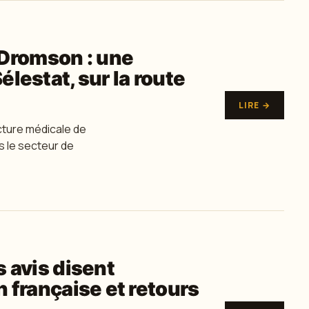
Dromson : une
élestat, sur la route
LIRE →
cture médicale de
s le secteur de
s avis disent
n française et retours