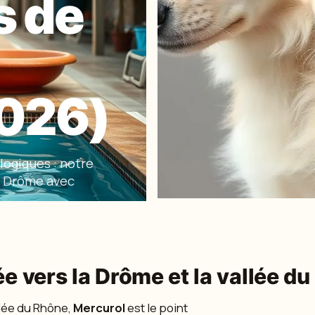
s de
026)
logiques : notre
la Drôme avec
ée vers la Drôme et la vallée d
llée du Rhône,
Mercurol
est le point