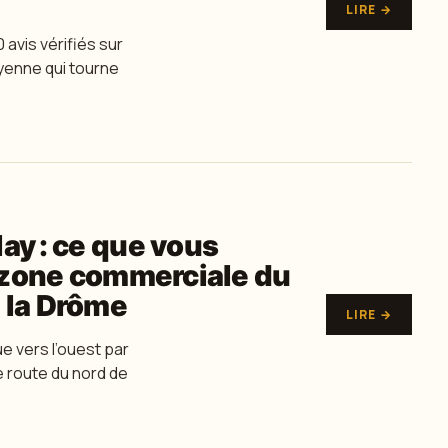
LIRE →
 avis vérifiés sur
yenne qui tourne
ay : ce que vous
a zone commerciale du
 la Drôme
LIRE →
e vers l’ouest par
e route du nord de