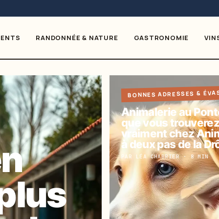
MENTS
RANDONNÉE & NATURE
GASTRONOMIE
VIN
BONNES ADRESSES & ÉVA
Animalerie au Ponte
que vous trouvere
vraiment chez Anim
à deux pas de la D
en
PAR LÉA CHABRIER · 8 MIN
 plus