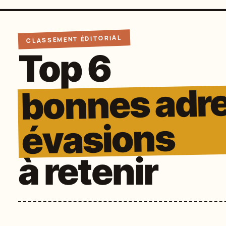
CLASSEMENT ÉDITORIAL
Top 6
bonnes adr
évasions
à retenir