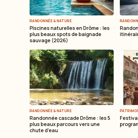
RANDONNÉE & NATURE
RANDONN
Piscines naturelles en Drôme : les
Randonn
plus beaux spots de baignade
itinéra
sauvage (2026)
RANDONNÉE & NATURE
PATRIMOI
Randonnée cascade Drôme : les 5
Festiva
plus beaux parcours vers une
program
chute d'eau