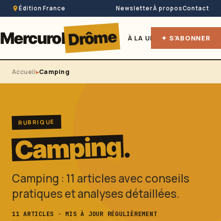
Édition France
Newsletter
À propos
Contact
Drôme
Mercurol
À LA UNE
✦ S'ABONNER
HÉBERGEME
Accueil
Camping
RUBRIQUE
Camping
.
Camping : 11 articles avec conseils
pratiques et analyses détaillées.
11 ARTICLES · MIS À JOUR RÉGULIÈREMENT