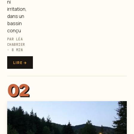
ni
irritation,
dans un
bassin
conçu
PAR LÉA
CHABRIER
· 8 MIN
LIRE →
02