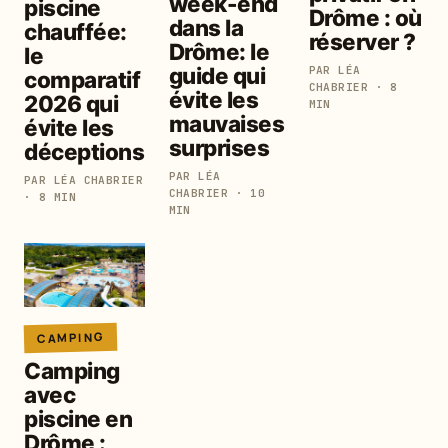
week-end
piscine
Drôme : où
dans la
chauffée:
réserver ?
Drôme: le
le
guide qui
PAR LÉA
comparatif
CHABRIER · 8
évite les
2026 qui
MIN
mauvaises
évite les
surprises
déceptions
PAR LÉA
PAR LÉA CHABRIER
CHABRIER · 10
· 8 MIN
MIN
CAMPING
Camping
avec
piscine en
Drôme :