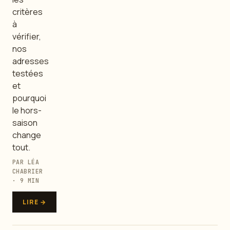
critères
à
vérifier,
nos
adresses
testées
et
pourquoi
le hors-
saison
change
tout.
PAR LÉA
CHABRIER
· 9 MIN
LIRE →