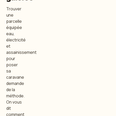
Trouver
une
parcelle
équipée
eau,
électricité
et
assainissement
pour
poser
sa
caravane
demande
de la
méthode.
On vous
dit
comment