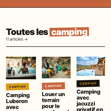
camping
Toutes les
11 articles →
CAMPING
CAMPING
CAMPING
Camping
Louer un
Camping
avec
terrain
Luberon
jacuzzi
pour le
avec
privatif en