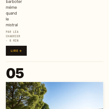
barboter
même
quand
le
mistral
PAR LÉA
CHABRIER
· 8 MIN
LIRE →
05