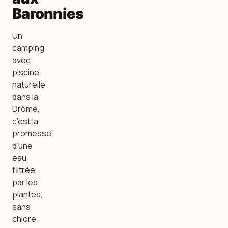
Baronnies
Un
camping
avec
piscine
naturelle
dans la
Drôme,
c’est la
promesse
d’une
eau
filtrée
par les
plantes,
sans
chlore