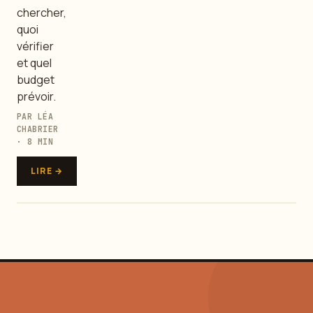
chercher,
quoi
vérifier
et quel
budget
prévoir.
PAR LÉA
CHABRIER
· 8 MIN
LIRE →