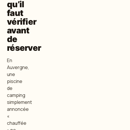
qu’il
faut
vérifier
avant
de
réserver
En
Auvergne,
une
piscine
de
camping
simplement
annoncée
«
chauffée
» ne