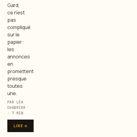
Gard,
ce n’est
pas
compliqué
sur le
papier :
les
annonces
en
promettent
presque
toutes
une.
PAR LÉA
CHABRIER
· 7 MIN
LIRE →