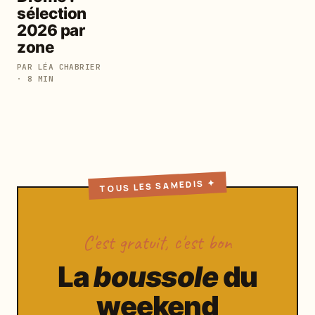
sélection
2026 par
zone
PAR LÉA CHABRIER
· 8 MIN
TOUS LES SAMEDIS ✦
C'est gratuit, c'est bon
La
boussole
du
weekend