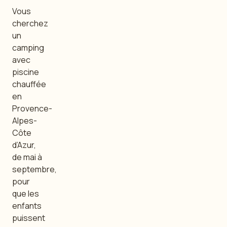
Vous
cherchez
un
camping
avec
piscine
chauffée
en
Provence-
Alpes-
Côte
d’Azur,
de mai à
septembre,
pour
que les
enfants
puissent