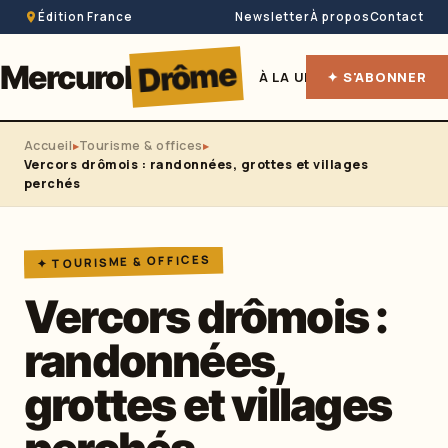
Édition France
Newsletter
À propos
Contact
Drôme
Mercurol
À LA UNE
✦ S'ABONNER
HÉBERGEME
Accueil
Tourisme & offices
Vercors drômois : randonnées, grottes et villages
perchés
✦ TOURISME & OFFICES
Vercors drômois :
randonnées,
grottes et villages