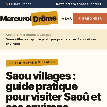
Édition France
Newsletter
À propos
Contact
Drôme
Mercurol
À LA UNE
✦ S'ABONNER
HÉBERGEME
Accueil
Patrimoine & villages
Saou villages : guide pratique pour visiter Saoû et ses
environs
✦ PATRIMOINE & VILLAGES
Saou villages :
guide pratique
pour visiter Saoû et