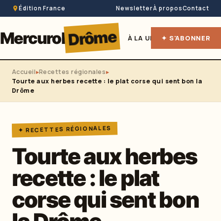
Édition France
Newsletter
À propos
Contact
Drôme
Mercurol
À LA UNE
✦ S'ABONNER
HÉBERGEME
Accueil
Recettes régionales
Tourte aux herbes recette : le plat corse qui sent bon la
Drôme
✦ RECETTES RÉGIONALES
Tourte aux herbes
recette : le plat
corse qui sent bon