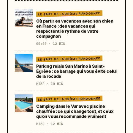
LE SAUT DE LA DRÔME RANDONNÉE
Où partir en vacances avec son chien
en France : des vacances qui
respectent le rythme de votre
compagnon
00:00 · 12 MIN
LE SAUT DE LA DRÔME RANDONNÉE
Parking relais San Marino à Saint-
Égrève : ce barrage qui vous évite celui
de la rocade
HIER · 10 MIN
LE SAUT DE LA DRÔME RANDONNÉE
Camping dans le Var avec piscine
chauffée : ce qui change tout, et ceux
qu’on vous recommande vraiment
HIER · 12 MIN