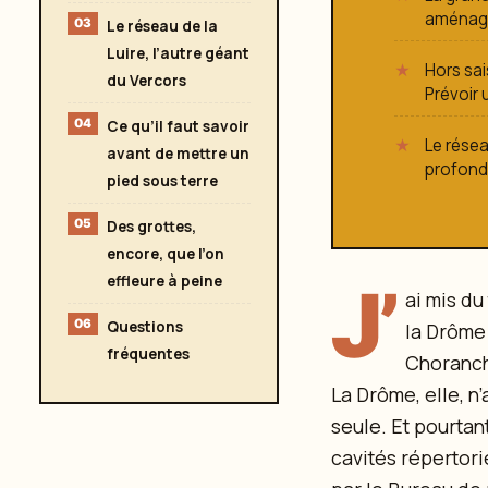
aménagé
Le réseau de la
Luire, l’autre géant
Hors sai
du Vercors
Prévoir 
Ce qu’il faut savoir
Le résea
avant de mettre un
profonde
pied sous terre
Des grottes,
encore, que l’on
effleure à peine
J’
ai mis du
Questions
la Drôme
fréquentes
Choranche
La Drôme, elle, n
seule. Et pourtan
cavités répertori