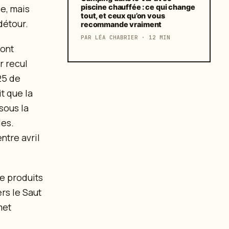
piscine chauffée : ce qui change
le, mais
tout, et ceux qu’on vous
détour.
recommande vraiment
PAR LÉA CHABRIER · 12 MIN
sont
r recul
25 de
t que la
sous la
les.
ntre avril
e produits
rs le Saut
met