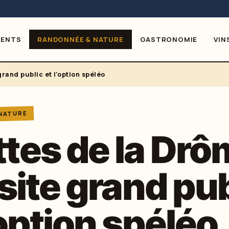
MENTS
RANDONNÉE & NATURE
GASTRONOMIE
VIN
grand public et l'option spéléo
 NATURE
tes de la Drô
isite grand pu
'option spéléo