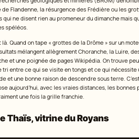
 recherches géologiques et minières (BRGM) dénomb
 de Flandenne, la résurgence des Frédière ou les gro
s qui ne disent rien au promeneur du dimanche mais qu
des spéléos.
est là. Quand on tape « grottes de la Drôme » sur un mot
sultats mélangent allègrement Choranche, la Luire, de
he et une poignée de pages Wikipédia. On trouve peu
e tri entre ce qui se visite en tongs et ce qui nécessite
de et une bonne raison de descendre sous terre. C’est 
se aujourd’hui, avec les vraies distances, les bonnes
raiment une fois la grille franchie.
de Thaïs, vitrine du Royans