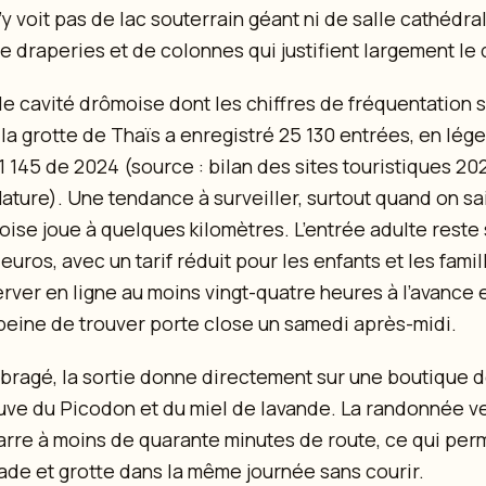
’y voit pas de lac souterrain géant ni de salle cathédra
 draperies et de colonnes qui justifient largement le 
ule cavité drômoise dont les chiffres de fréquentation 
 la grotte de Thaïs a enregistré 25 130 entrées, en lége
1 145 de 2024 (source : bilan des sites touristiques 20
ture). Une tendance à surveiller, surtout quand on sai
ise joue à quelques kilomètres. L’entrée adulte reste 
uros, avec un tarif réduit pour les enfants et les famil
ver en ligne au moins vingt-quatre heures à l’avance e
peine de trouver porte close un samedi après-midi.
bragé, la sortie donne directement sur une boutique d
ouve du Picodon et du miel de lavande. La randonnée ve
rre à moins de quarante minutes de route, ce qui per
ade et grotte dans la même journée sans courir.