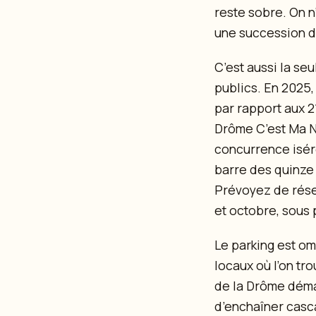
reste sobre. On n
une succession de
C’est aussi la se
publics. En 2025,
par rapport aux 2
Drôme C’est Ma Na
concurrence iséro
barre des quinze e
Prévoyez de réser
et octobre, sous 
Le parking est om
locaux où l’on tr
de la Drôme déma
d’enchaîner casc