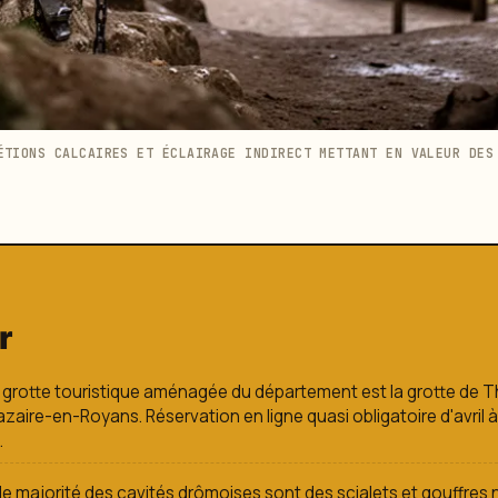
ÉTIONS CALCAIRES ET ÉCLAIRAGE INDIRECT METTANT EN VALEUR DES
r
 grotte touristique aménagée du département est la grotte de Th
zaire-en-Royans. Réservation en ligne quasi obligatoire d'avril à
.
e majorité des cavités drômoises sont des scialets et gouffres