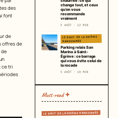
re par
chauffée : ce qui
change tout, et ceux
ttes des
qu’on vous
recommande
i font
vraiment
5 AOÛT · 12 MIN
eur de
LE SAUT DE LA DRÔME
RANDONNÉE
s offres de
Parking relais San
 de
Marino à Saint-
Égrève : ce barrage
 un
qui vous évite celui de
la rocade
ce tri
5 AOÛT · 10 MIN
 périodes
Must-read ✦
LE SAUT DE LA DRÔME RANDONNÉE