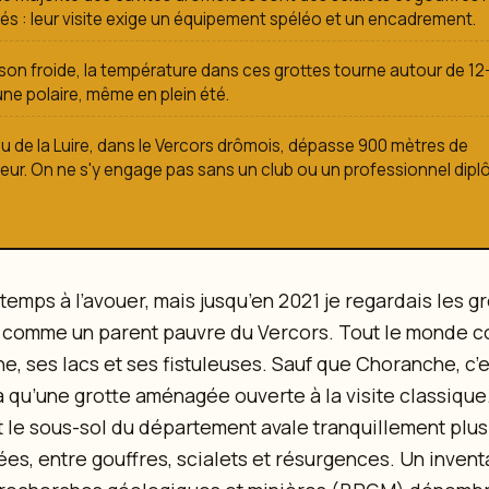
s : leur visite exige un équipement spéléo et un encadrement.
son froide, la température dans ces grottes tourne autour de 12-
une polaire, même en plein été.
u de la Luire, dans le Vercors drômois, dépasse 900 mètres de
ur. On ne s'y engage pas sans un club ou un professionnel dipl
 temps à l’avouer, mais jusqu’en 2021 je regardais les g
 comme un parent pauvre du Vercors. Tout le monde c
, ses lacs et ses fistuleuses. Sauf que Choranche, c’es
’a qu’une grotte aménagée ouverte à la visite classique
t le sous-sol du département avale tranquillement plu
ées, entre gouffres, scialets et résurgences. Un inven