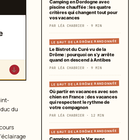
Camping en Dordogne avec
piscine chauffée : les quatre
critères qui changent tout pour
vos vacances
PAR LÉA CHABRIER · 9 MIN
e
LE SAUT DE LA DRÔME RANDONNÉE
Le Bistrot du Curé vu de la
Drôme : pourquoi on s’y arrête
quand on descend à Antibes
↓
PAR LÉA CHABRIER · 9 MIN
LE SAUT DE LA DRÔME RANDONNÉE
Où partir en vacances avec son
chien en France : des vacances
int-
qui respectent le rythme de
votre compagnon
educ du
PAR LÉA CHABRIER · 12 MIN
rcours
LE SAUT DE LA DRÔME RANDONNÉE
’éclairage
Camping dans le Var avec