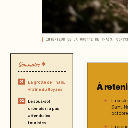
INTÉRIEUR DE LA GROTTE DE THAÏS, CONCR
Sommaire ✦
La grotte de Thaïs,
À reteni
vitrine du Royans
La seule
Le sous-sol
Saint-Na
drômois n’a pas
octobre
attendu les
touristes
La grand