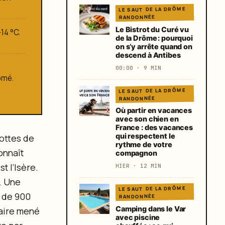
LE SAUT DE LA DRÔME
RANDONNÉE
Le Bistrot du Curé vu
14 °C.
de la Drôme : pourquoi
on s’y arrête quand on
descend à Antibes
00:00 · 9 MIN
ômé.
LE SAUT DE LA DRÔME
RANDONNÉE
Où partir en vacances
avec son chien en
France : des vacances
qui respectent le
rottes de
rythme de votre
onnaît
compagnon
t l’Isère.
HIER · 12 MIN
. Une
LE SAUT DE LA DRÔME
s de 900
RANDONNÉE
Camping dans le Var
taire mené
avec piscine