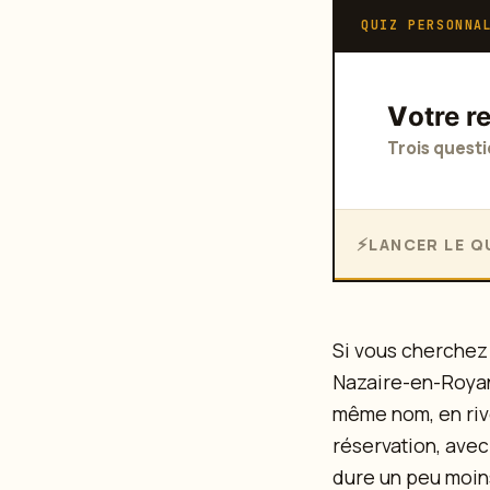
QUIZ PERSONNA
Votre 
Trois questi
LANCER LE QU
Si vous cherchez 
Nazaire-en-Royans
même nom, en rive
réservation, avec
dure un peu moins