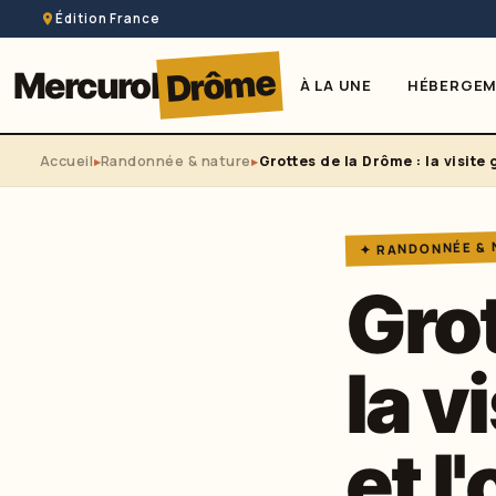
Édition France
Drôme
Mercurol
À LA UNE
HÉBERGE
Accueil
Randonnée & nature
Grottes de la Drôme : la visite 
✦ RANDONNÉE &
Grot
la v
et l